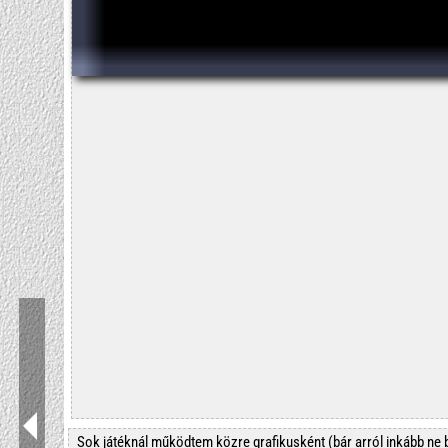
Sok játéknál működtem közre grafikusként (bár arról inkább ne 